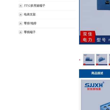
JTS2多用途端子
电表支架
零排/地排
零线端子
商品描述