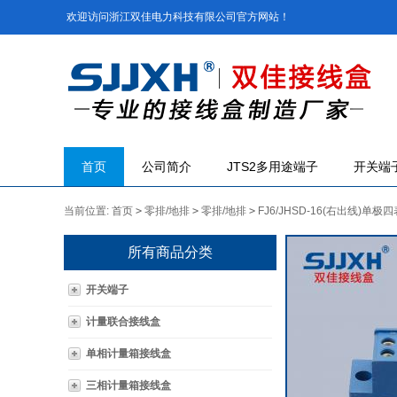
欢迎访问浙江双佳电力科技有限公司官方网站！
首页
公司简介
JTS2多用途端子
开关端
当前位置:
首页
>
零排/地排
>
零排/地排
>
FJ6/JHSD-16(右出线)单极
所有商品分类
开关端子
计量联合接线盒
单相计量箱接线盒
三相计量箱接线盒