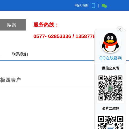
网站地图
|
服务热线：
0577- 62853336 / 13587785998
盒
联系我们
QQ在线咨询
微信公众号
)单极四表户
名片二维码